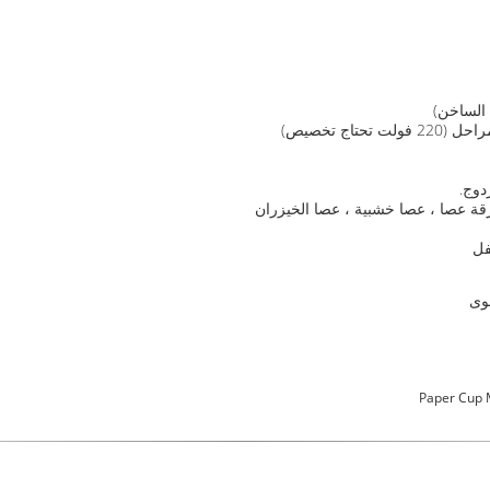
دوج.
قة عصا ، عصا خشبية ، عصا الخيزران
فل
وى
Paper Cup 