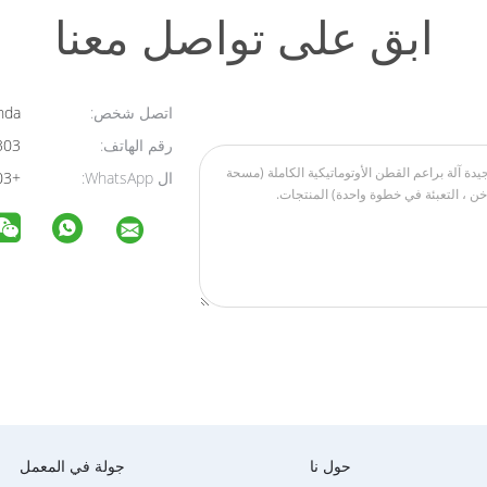
ابق على تواصل معنا
اتصل شخص:
Linda
رقم الهاتف:
008613958823303
ال WhatsApp:
+008613958823303
حول نا
جولة في المعمل