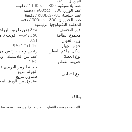
الموديل: CQZ-1
عصا بلاستيكية: 800 - 1100pcs / دقيقة
عصا الورق: 800 - 900pcs / دقيقة
عصا خشبية: 700-800pcs / دقيقة
عصا الخيزران: 800 - 900pcs / دقيقة
المعلمة التكنولوجيا الرئيسية:
قوة التجفيف
8kw (عن طريق الهواء الساخن)
مجموع الطاقة
14kw ، 380 فولت 3 مراحل (220 فولت تحتاج تخصيص)
وزن الجهاز
2.5T
حجم الجهاز
9.5x1.0x1.4m
شكل براعم القطن
رئيس واحد ، رئيس مز
نوع العصا:
عصا من البلاستيك ، ور
شريط القطن
1.5G
حقيبة الرمز البريدي ق
الجولة مربع
نوع التغليف
صندوق مربع
صندوق من الورق المق
بطاقة:
آلات صنع مسحة القطن
آلات صنع المسحة
Machine