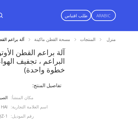
ARABIC
طلب اقتباس
منزل
المنتجات
مسحة القطن ماكينة
آلة براعم القط
آلة براعم القطن الأوت
البراعم ، تجفيف الهواء
خطوة واحدة)
تفاصيل المنتج:
مكان المنشأ:
الصي
اسم العلامة التجارية:
 HAI
رقم الموديل:
QZ-1