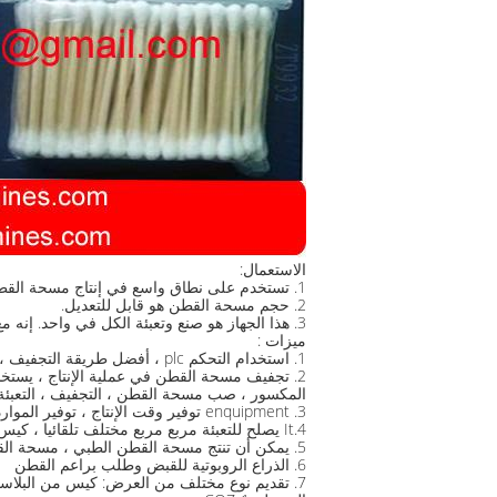
الاستعمال:
1. تستخدم على نطاق واسع في إنتاج مسحة القطن.
2. حجم مسحة القطن هو قابل للتعديل.
3. هذا الجهاز هو صنع وتعبئة الكل في واحد. إنه مع جزء مجفف و جزء التعبئة.
ميزات :
1. استخدام التحكم plc ، أفضل طريقة التجفيف ، تكنولوجيا الهواء الساخن.
2. تجفيف مسحة القطن في عملية الإنتاج ، يستخد
المكسور ، صب مسحة القطن ، التجفيف ، التعبئة
3. enquipment توفير وقت الإنتاج ، توفير الموارد البشرية (يحتاج فقط عامل واحد) ، وبالتالي فإنه يحسن كفاءة الإنتاج من الشركة المصنعة. فمن تجنب غير صحية وغير دقيقة
4.It يصلح للتعبئة مربع مربع مختلف تلقائيا ، كيس من البلاستيك ، القصدير الجولة إلخ. على أساس التعبئة والتغليف المختلفة ، التعبئة تهزهز ونوع مختلفة أيضا.
5. يمكن أن تنتج مسحة القطن الطبي ، مسحة القطن ومسحة القطن الطفل.
6. الذراع الروبوتية للقبض وطلب براعم القطن
7. تقديم نوع مختلف من العرض: كيس من البلاستيك ، مربع. جولة حاوية بلاستيكية مربع حاوية بلاستيكية.