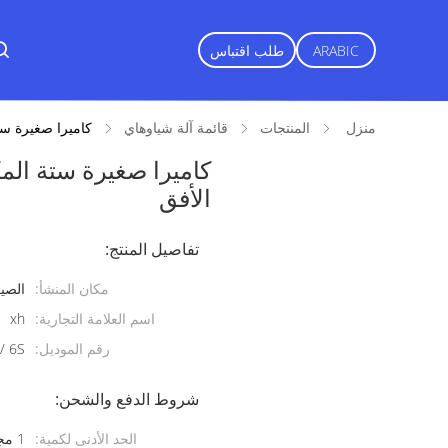
ARABIC
طلب اقتباس
منزل
المنتجات
قائمة آلة شياوهاي
كاميرا صغيرة ست
كاميرا صغيرة ستة الم
الأفق
تفاصيل المنتج:
مكان المنشأ:
الصي
اسم العلامة التجارية:
xh
رقم الموديل:
/ 6S
شروط الدفع والشحن:
الحد الأدنى لكمية:
1 مجموعة