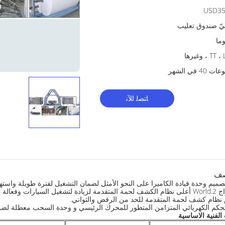
USD35
ّ صندوق تعليب
T ، وغيرها
40 في الشهر
ﺎﺘﺼﻟ ﺍﻶﻧ
صف
رفض يمكن تخفيض من قبل نفسه.
لفنية الاساسية