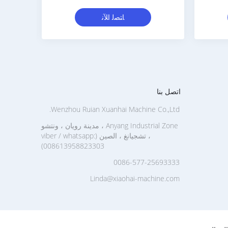
لطباعة فليكس
ﺎﺘﺼﻟ ﺍﻶﻧ
ﺎﺘﺼﻟ ﺍﻶﻧ
اتصل بنا
Wenzhou Ruian Xuanhai Machine Co.,Ltd.
Anyang Industrial Zone ، مدينة رويان ، ونتشو
، تشجيانغ ، الصين (viber / whatsapp:
008613958823303)
0086-577-25693333
Linda@xiaohai-machine.com