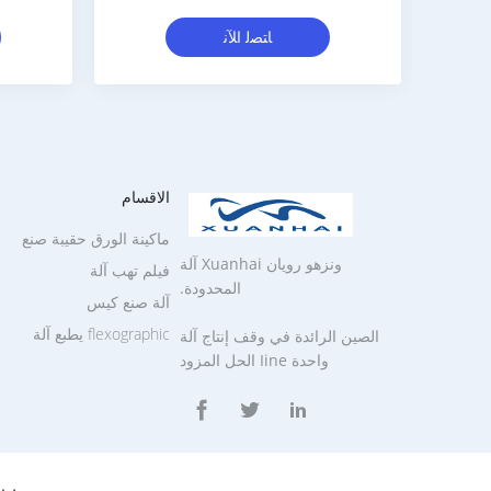
ﺎﺘﺼﻟ ﺍﻶﻧ
ﺎﺘﺼﻟ ﺍﻶﻧ
الاقسام
ماكينة الورق حقيبة صنع
ونزهو رويان Xuanhai آلة
فيلم تهب آلة
المحدودة.
آلة صنع كيس
flexographic يطبع آلة
الصين الرائدة في وقف إنتاج آلة
واحدة Iine الحل المزود