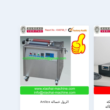
ام التفتيش على شبكة
Anilox الرول غسالة
ع كاميرا الكمبيوتر لآلة