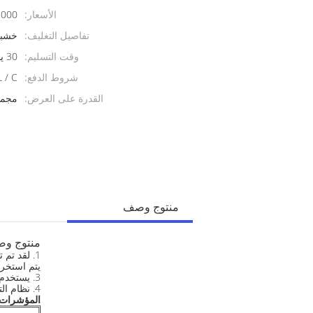
الأسعار:
000
تفاصيل التغليف:
خشبي
وقت التسليم:
30 يوما
شروط الدفع:
T ، L / C
القدرة على العرض:
مجموعات 
منتوج وصف
منتوج و
1. لقد تم تصميم وحدة قيادة الكاميرا على النحو الأمثل لضمان التشغيل لفترة طويلة واستهلاك أقل للكهرباء وقطع الغيار.
يتم استخراج 2.World أعلى نظام الكشف لحمة المتقدمة لزيادة لتشغيل السيارات وفعالة للجهاز وأيضا ي
3. يستخدم نظام كشف لحمة المتقدمة للحد من الرفض والثواني.
4. نظام التحكم الكهربائي المتزامن المتطور للمحرك الرئيسي و وحدة السحب معطلة لضمان أداء نسج ناعم و مسطح.
المؤشرات ا