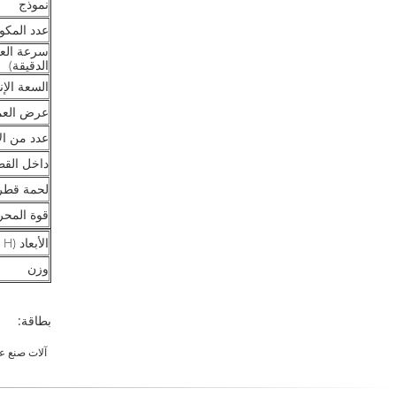
نموذج
عدد المكو
سرعة العم
الدقيقة)
السعة الإنتاجي
عرض العم
عدد من ال
داخل القط
لحمة قطره
قوة المحر
الأبعاد (L × W × H)
وزن
بطاقة:
آلات صنع ع