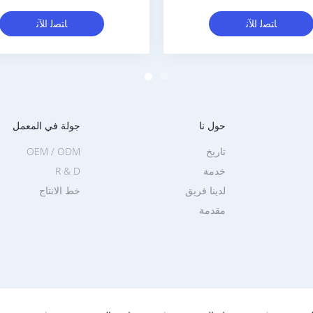
ا
ﺎﺘﺼﻟ ﺍﻶﻧ
حول نا
جولة في المعمل
تاريخ
OEM / ODM
خدمة
R & D
لدينا فريق
خط الانتاج
مقدمة