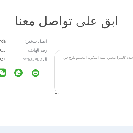
ابق على تواصل معنا
اتصل شخص:
Linda
رقم الهاتف:
008613958823303
ال WhatsApp:
+008613958823303