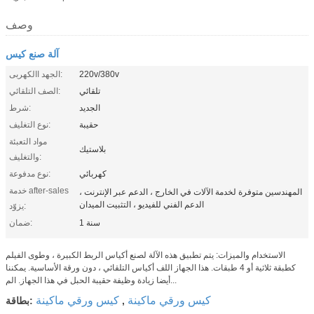
وصف
آلة صنع كيس
220v/380v
الجهد االكهربى:
تلقائي
الصف التلقائي:
الجديد
شرط:
حقيبة
نوع التغليف:
مواد التعبئة
بلاستيك
والتغليف:
كهربائي
نوع مدفوعة:
خدمة after-sales
المهندسين متوفرة لخدمة الآلات في الخارج ، الدعم عبر الإنترنت ،
الدعم الفني للفيديو ، التثبيت الميدان
يزوّد:
1 سنة
ضمان:
الاستخدام والميزات: يتم تطبيق هذه الآلة لصنع أكياس الربط الكبيرة ، وطوى الفيلم
كطبقة ثلاثية أو 4 طبقات. هذا الجهاز اللف أكياس التلقائي ، دون ورقة الأساسية. يمكننا
أيضا زيادة وظيفة حقيبة الحبل في هذا الجهاز. الم...
كيس ورقي ماكينة
كيس ورقي ماكينة
,
بطاقة: