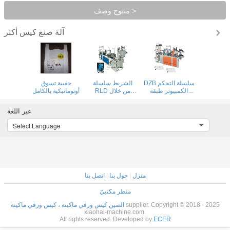
منتوج وصف >
آلة صنع كيس
أكثر
DZB سلسلة التحكم
الشريط سلسلة
حقيبة تسوق
الكمبيوتر طبقة
RLD من خلال
أوتوماتيكية بالكامل
مزدوجة تي شيرت
ماكينة صنع الأكياس
وحقيبة مسطحة
المستمرة
غير اللغة
على لفة حقيبة صنع
آلة
Select Language
منزل
|
حول بنا
|
اتصل بنا
منظر مكتبيّ
supplier. Copyright © 2018 - 2025
الصين كيس ورقي ماكينة ، كيس ورقي ماكينة
xiaohai-machine.com.
All rights reserved. Developed by
ECER