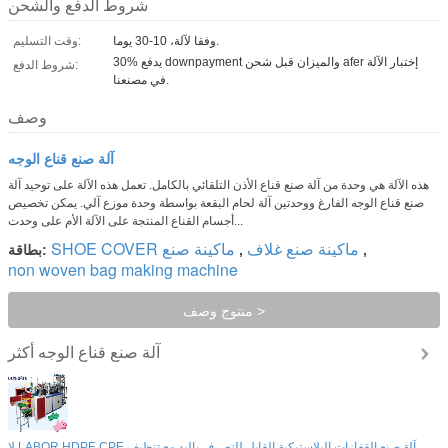
شروط الدفع والشحن
وفقا لآلة، 10-30 يوما.
وقت التسليم:
30% يدفع downpayment والميزان قبل شحن afer إختبار الآلة
شروط الدفع:
في مصنعنا.
وصف
آلة صنع قناع الوجه
هذه الآلة هي وحدة من آلة صنع قناع الأذن التلقائي بالكامل. تعمل هذه الآلة على توحيد آلة
صنع قناع الوجه الفارغ ووحدتين آلة لحام البقعة بواسطة وحدة موزع آلي. يمكن تخصيص
أجسام القناع المنتجة على الآلة الأم على وحدت...
ماكينة صنع غلاف
SHOE COVER ماكينة صنع
,
,
بطاقة:
non woven bag making machine
منتوج وصف >
آلة صنع قناع الوجه
أكثر
لا LABOR HDPE CPE آلة صنع القفازات البلاستيكية القابل للتصرف باليد مع تنظيف