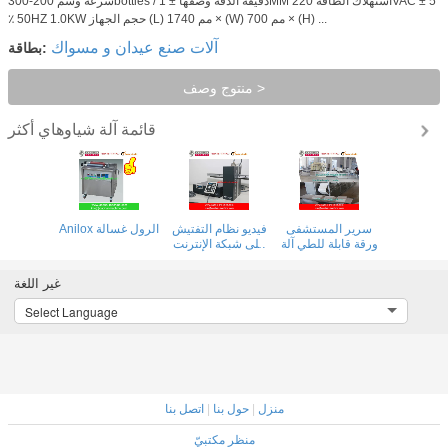
سرعة وسم 200-300bottles / دقيقة الدقة وصفها ± 1MM استهلاك الطاقة 220VAC ± 5
٪ 50HZ 1.0KW حجم الجهاز (L) 1740 مم × (W) 700 مم × (H) ...
آلات صنع عيدان و مسواك
بطاقة:
منتوج وصف >
قائمة آلة شياوهاي
أكثر
لسرير
آلة ورقة السرير
سرير المستشفى
فيديو نظام التف
ة
الطبي
ورقة قابلة للطي آلة
على شبكة الإنت
مع كاميرا الكمبي
لآلة الطباعة فل
غير اللغة
Select Language
منزل
|
حول بنا
|
اتصل بنا
منظر مكتبيّ