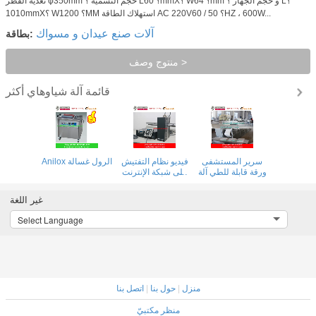
تغذية القطر φ350mm حجم التسمية ؟ L؟ 60mmX؟ W؟ 64mm و حجم الجهاز ؟ L؟
1010mmX؟ W؟ 1200MM استهلاك الطاقة AC 220V؟ 50 / 60HZ ، 600W...
آلات صنع عيدان و مسواك
بطاقة:
منتوج وصف >
قائمة آلة شياوهاي
أكثر
سرير المستشفى
فيديو نظام التفتيش
Anilox الرول غسالة
ورقة قابلة للطي آلة
على شبكة الإنترنت
مع كاميرا الكمبيوتر
لآلة الطباعة فليكس
غير اللغة
Select Language
منزل
|
حول بنا
|
اتصل بنا
منظر مكتبيّ