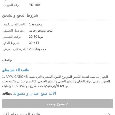
YD-169
رقم الموديل:
شروط الدفع والشحن
1 مجموعة
الحد الأدنى لكمية:
البحر تستحق حزمة
تفاصيل التغليف:
20-30 يوما
وقت التسليم:
30 ٪ TT
شروط الدفع:
مجموعات 20
القدرة على العرض:
وصف
قائمة آلة شياوهاي
1، APPLICATIONS: الجهاز مناسب لتعبئة الكيس المزدوج للمواد الصغيرة التي تشبه
الحبوب ، مثل أوراق الشاي والشاي الطبي والشاي الصحي. 2 المميزات: إن ماكينة تعبئة
وتغليف TEA-BAG الأوتوماتيكية ذات الأذرع ، و TAG و ...
آلات صنع عيدان و مسواك
بطاقة:
منتوج وصف >
قائمة آلة شياوهاي
أكثر