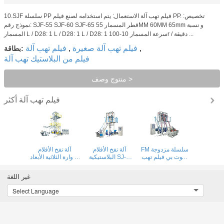
10.SJF سلسلة PP فيلم تهب آلة الاستعمال: يتم استخدامه لصنع فيلم PP. تخصيص:
نموذج رقم: SJF-55 SJF-60 SJF-65 قطر المسمار 55MM 60MM 65mm و نسبة
المسمار L / D28: 1 L / D28: 1 L / D28: 1 سرعة المسمار 10-100r / دقيقة ...
فيلم تهب آلة صغيرة
فيلم تهب آلة
,
,
بطاقة:
فيلم من البلاستيك تهب آلة
منتوج وصف >
فيلم تهب آلة
أكثر
FM سلسلة مزدوجة
آلة نفخ الأفلام
آلة نفخ الأفلام
يموت بي فيلم تهب
البلاستيكية SJ-A
الدوارة الثلاثية الأبعاد
آلة
Series
بثلاث طبقات من
سلسلة 3SJ
غير اللغة
Select Language