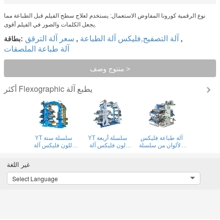
نوع الرقمية كورونا المفاوض الاستعمال: يستخدم لعلاج سطح الفيلم قبل الطباعة مما
يجعل الكلمات والصور في الفيلم أقوى.
آلة التصفيح,فليكس آلة الطباعة
سعر آلة الترقق
,
,
بطاقة:
آلة طباعة الملصقات
منتوج وصف >
Flexographic يطبع آلة
أكثر
آلة طباعة فليكس
YT سلسلة أربعة
YT سلسلة ستة
بالألوان من سلسلة
لون فليكس آلة
اللون فليكس آلة
YT
الطباعة
الطباعة
غير اللغة
Select Language