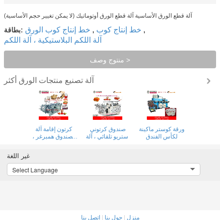
آلة قطع الورق الأساسية آلة قطع الورق أوتوماتيك (لا يمكن تغيير حجم الأساسية)
خط إنتاج كوب
خط إنتاج كوب الورق
,
,
بطاقة:
آلة اللكم البلاستيكية ، آلة اللكم
منتوج وصف >
آلة تصنيع منتجات الورق
أكثر
ورقة كوستر ماكينة
صندوق كرتوني
كرتون إقامة آلة
لكأس الفندق
استريو تلقائي ، آلة
لصندوق همبرغر ،
صنع صندوق ورقي
مربع البيتزا ، مربع
لتعبئة المواد الغذائية
الغذاء
غير اللغة
Select Language
منزل
|
حول بنا
|
اتصل بنا