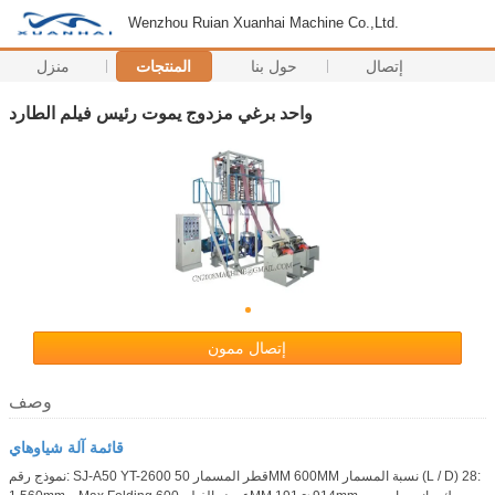
Wenzhou Ruian Xuanhai Machine Co.,Ltd.
إتصال
حول بنا
المنتجات
منزل
واحد برغي مزدوج يموت رئيس فيلم الطارد
إتصال ممون
وصف
قائمة آلة شياوهاي
نموذج رقم: SJ-A50 YT-2600 قطر المسمار 50MM 600MM نسبة المسمار (L / D) 28: