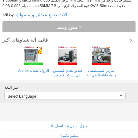
1 560mm و Max.Folding عرض الفيلم 600MM 191 ~ 914mm سمك جانب واحد من
الفيلم 0.008-0.08mm 450MM قوة المحرك الرئيسي 7.5KW 5-50m / دقيقة انت...
آلات صنع عيدان و مسواك
بطاقة:
منتوج وصف >
قائمة آلة شياوهاي
أكثر
سرير المستشفى
فيديو نظام التفتيش
Anilox الرول غسالة
ورقة قابلة للطي آلة
على شبكة الإنترنت
مع كاميرا الكمبيوتر
لآلة الطباعة فليكس
غير اللغة
Select Language
منزل
|
حول بنا
|
اتصل بنا
منظر مكتبيّ