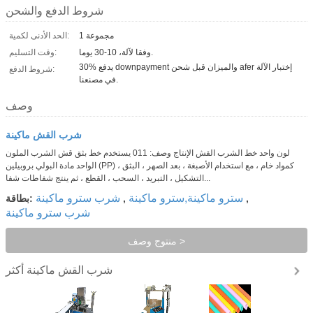
شروط الدفع والشحن
1 مجموعة
الحد الأدنى لكمية:
وفقا لآلة، 10-30 يوما.
وقت التسليم:
30% يدفع downpayment والميزان قبل شحن afer إختبار الآلة
شروط الدفع:
في مصنعنا.
وصف
شرب القش ماكينة
لون واحد خط الشرب القش الإنتاج وصف: 011 يستخدم خط بثق قش الشرب الملون
الواحد مادة البولي بروبيلين (PP) كمواد خام ، مع استخدام الأصبغة ، بعد الصهر ، البثق ،
التشكيل ، التبريد ، السحب ، القطع ، ثم ينتج شفاطات شفا...
سترو ماكينة,سترو ماكينة
شرب سترو ماكينة
,
,
بطاقة:
شرب سترو ماكينة
منتوج وصف >
شرب القش ماكينة
أكثر