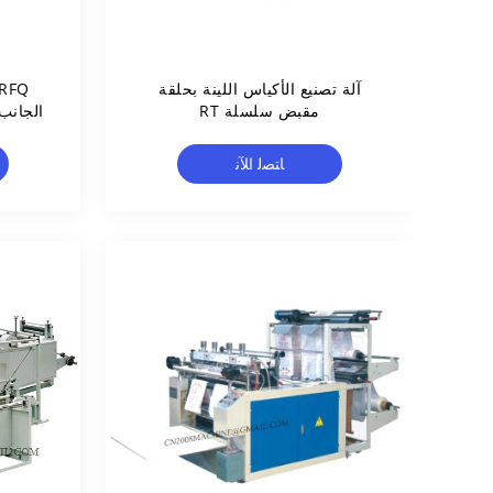
آلة تصنيع الأكياس اللينة بحلقة
مقبض سلسلة RT
الجانب 
ﺎﺘﺼﻟ ﺍﻶﻧ