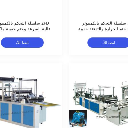
RFQ سلسلة التحكم بالكمبيوتر
ZFD سلسلة التحكم بالكمبيو
ختم الحرارة والتدفئة حقيبة
عالية السرعة وختم حقيبة ماك
صنع آلة
صنع حقيبة
ﺎﺘﺼﻟ ﺍﻶﻧ
ﺎﺘﺼﻟ ﺍﻶﻧ