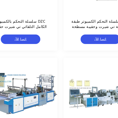
 سلسلة التحكم الكمبيوتر طبقة
DZC سلسلة التحكم بالكمبيو
 تي شيرت وحقيبة مسطحة
الكامل التلقائي تي شيرت حق
لى لفة حقيبة صنع آلة
صنع آلة
ﺎﺘﺼﻟ ﺍﻶﻧ
ﺎﺘﺼﻟ ﺍﻶﻧ