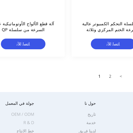
لسلة التحكم الكمبيوتر عالية
آلة قطع الألواح الأوتوماتيكية ع
عة الختم المركزي وثلاثة
السرعة من سلسلة QP
جانب ختم حقيبة صنع M
ﺎﺘﺼﻟ ﺍﻶﻧ
ﺎﺘﺼﻟ ﺍﻶﻧ
1
2
>
حول نا
جولة في المعمل
تاريخ
OEM / ODM
خدمة
R & D
لدينا فريق
خط الانتاج