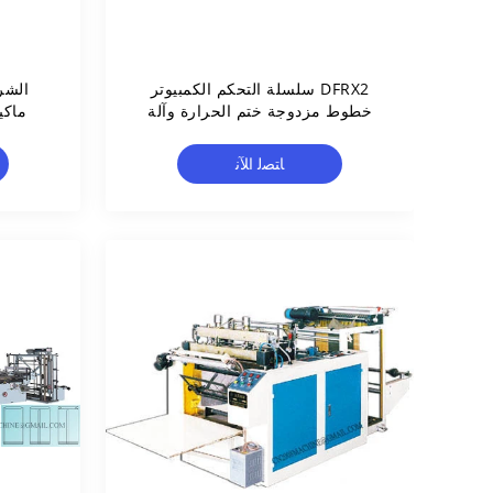
DFRX2 سلسلة التحكم الكمبيوتر
خطوط مزدوجة ختم الحرارة وآلة
ماكي
صنع كيس قطع الحرارة
ﺎﺘﺼﻟ ﺍﻶﻧ