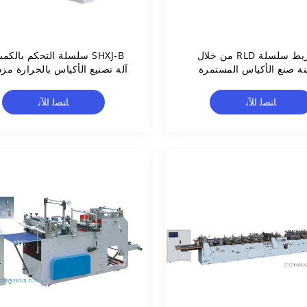
الشريط سلسلة RLD من خلال
SHXJ-B سلسلة التحكم بالكمب
نة صنع الأكياس المستمرة
آلة تصنيع الأكياس بالحرارة مز
الطبقات والحقائب الباردة
ﺎﺘﺼﻟ ﺍﻶﻧ
ﺎﺘﺼﻟ ﺍﻶﻧ