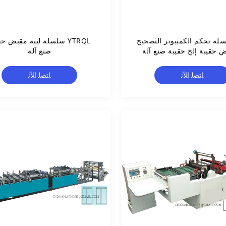
لسلة تحكم الكمبيوتر التصحيح
YTRQL سلسلة لينة مقبض حق
 حقيبة إلخ حقيبة صنع آلة
صنع آلة
متعددة الوظائف
ﺎﺘﺼﻟ ﺍﻶﻧ
ﺎﺘﺼﻟ ﺍﻶﻧ