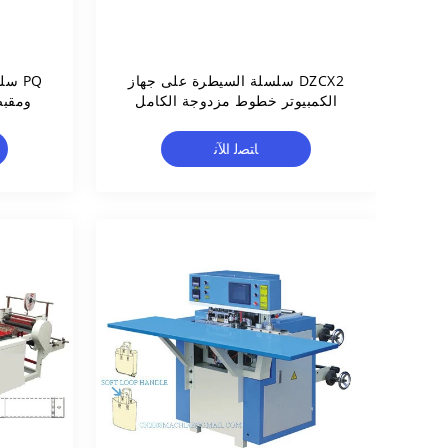
DZCX2 سلسلة السيطرة على جهاز
PQ س
الكمبيوتر خطوط مزدوجة الكامل
ومقبض
التلقائي تي شيرت حقيبة صنع
ماشين
ﺎﺘﺼﻟ ﺍﻶﻧ