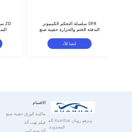
DFR سلسلة التحكم الكمبيوتر
ZD س
التدفئة الختم والحرارة حقيبة صنع
السر
آلة
ال
ﺎﺘﺼﻟ ﺍﻶﻧ
الاقسام
ماكينة الورق حقيبة صنع
ونزهو رويان Xuanhai آلة
فيلم تهب آلة
المحدودة.
آلة صنع كيس