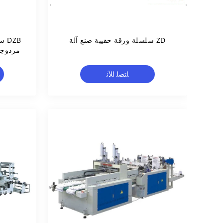
ZD سلسلة ورقة حقيبة صنع آلة
DZB
مزدوجة
ع
ﺎﺘﺼﻟ ﺍﻶﻧ