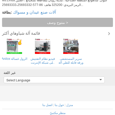
Ms.Linda عنوان: شانغوانغ المنطقة الصناعية ، مدينة رويان بمقاطعة تشجيانغ ، الصين
الرمز البريدي: 325200 هاتف: 86-577-25693333،25693332...
آلات صنع عيدان و مسواك
بطاقة:
منتوج وصف >
قائمة آلة شياوهاي
أكثر
سرير المستشفى
آلة تغطية السرير
آلة ورقة السرير
ورقة آلة قابلة للطي
الجراحية
الطبي
غير اللغة
Select Language
منزل
|
حول بنا
|
اتصل بنا
منظر مكتبيّ