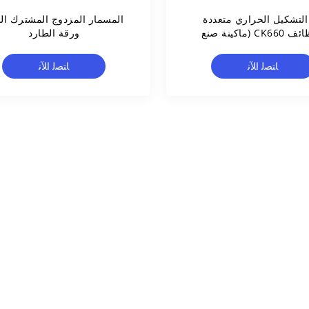
التشكيل الحراري متعددة
المسمار المزدوج المشترك الن
الوظائف CK660 (ماكينة صنع
ورقة الطارد
الأكواب البلاستيكية)
ﺎﺘﺼﻟ ﺍﻶﻧ
ﺎﺘﺼﻟ ﺍﻶﻧ