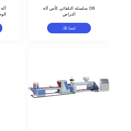
DB سلسلة التلقائي كأس آلة
آلة 
التراص
ﺎﺘﺼﻟ ﺍﻶﻧ