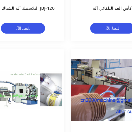
كأس العد التلقائي آلة
JBJ-120 البلاستيك آلة الشباك كأس
ﺎﺘﺼﻟ ﺍﻶﻧ
ﺎﺘﺼﻟ ﺍﻶﻧ