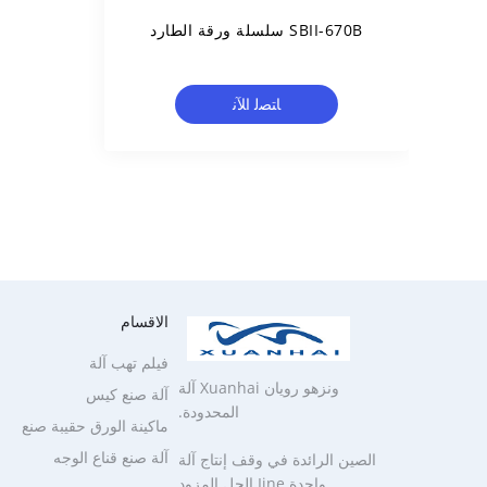
SBII-670B سلسلة ورقة الطارد
ﺎﺘﺼﻟ ﺍﻶﻧ
الاقسام
فيلم تهب آلة
ونزهو رويان Xuanhai آلة
آلة صنع كيس
المحدودة.
ماكينة الورق حقيبة صنع
آلة صنع قناع الوجه
الصين الرائدة في وقف إنتاج آلة
واحدة Iine الحل المزود