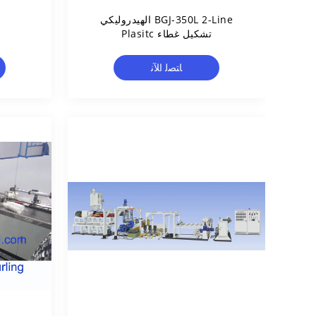
BGJ-350L 2-Line الهيدروليكي
تشكيل غطاء Plasitc
ﺎﺘﺼﻟ ﺍﻶﻧ