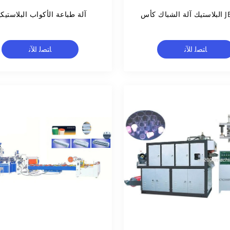
اك كأس
آلة طباعة الأكواب البلاستيكي
ﺎﺘﺼﻟ ﺍﻶﻧ
ﺎﺘﺼﻟ ﺍﻶﻧ