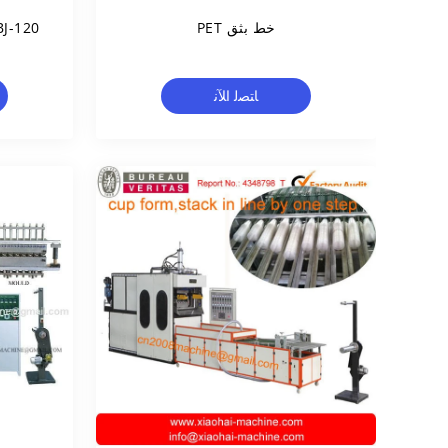
خط بثق PET
JBJ-120 البلاستيك آلة الشب
ﺎﺘﺼﻟ ﺍﻶﻧ